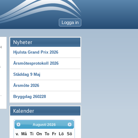
Logga in
Nyheter
24
Hjulsta Grand Prix 2026
Årsmötesprotokoll 2026
a
Städdag 9 Maj
Årsmöte 2026
Bryggdag 260228
Kalender
Augusti
2026
v.
Må
Ti
On
To
Fr
Lö
Sö