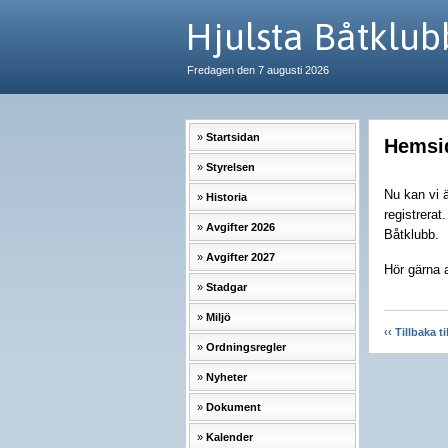
Hjulsta Båtklub
Fredagen den 7 augusti 2026
Startsidan
Hemsid
Styrelsen
Nu kan vi ä
Historia
registrerat
Avgifter 2026
Båtklubb.
Avgifter 2027
Hör gärna a
Stadgar
Miljö
‹‹ Tillbaka t
Ordningsregler
Nyheter
Dokument
Kalender