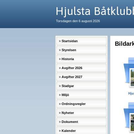
Hjulsta Båtklubb
Torsdagen den 6 augusti 2026
Startsidan
Bildar
Styrelsen
Historia
Avgifter 2026
Avgifter 2027
Stadgar
Hju
Miljö
Ordningsregler
Nyheter
Dokument
Kalender