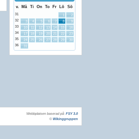
v.
Må
Ti
On
To
Fr
Lö
Sö
31
1
2
32
3
4
5
6
7
8
9
33
10
11
12
13
14
15
16
34
17
18
19
20
21
22
23
35
24
25
26
27
28
29
30
36
31
Webbplatsen baserad på:
FSY 3.0
©
Wikinggruppen